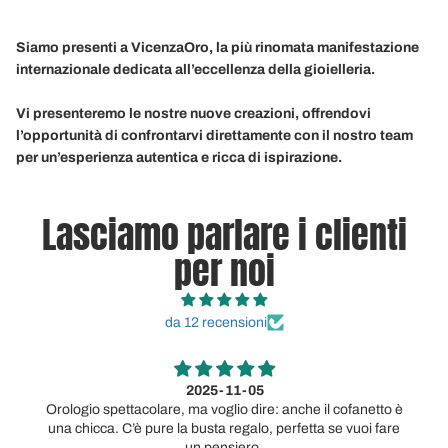
Siamo presenti a VicenzaOro, la più rinomata manifestazione
internazionale dedicata all’eccellenza della gioielleria.
Vi presenteremo le nostre nuove creazioni, offrendovi
l’opportunità di confrontarvi direttamente con il nostro team
per un’esperienza autentica e ricca di ispirazione.
Lasciamo parlare i clienti
per noi
da 12 recensioni
5-11-05
2025-11
oglio dire: anche il cofanetto è
Orologio davvero carino per quel
ta regalo, perfetta se vuoi fare
pagamento alla consegna e tutt
ensiero.
esperien