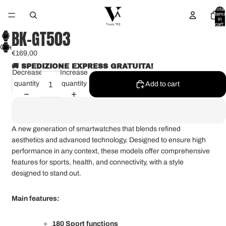
Total
items
in
cart:
0
BK-GT503
Open
€169,00
image
🚚 SPEDIZIONE EXPRESS GRATUITA!
in
Decrease
Increase
full
quantity
quantity
Add to cart
screen
A new generation of smartwatches that blends refined
aesthetics and advanced technology. Designed to ensure high
performance in any context, these models offer comprehensive
features for sports, health, and connectivity, with a style
designed to stand out.
Main features:
180 Sport functions