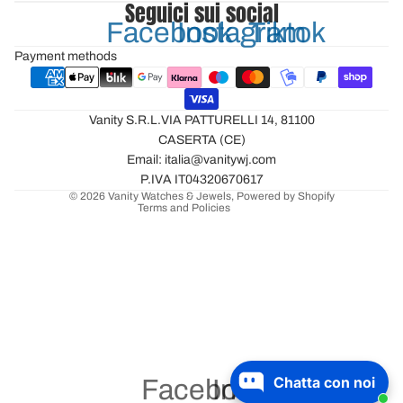
Seguici sui social
Facebook
Instagram
Tiktok
Privacy policy
Payment methods
Refund policy
Terms of service
Vanity S.R.L.VIA PATTURELLI 14, 81100
Shipping policy
CASERTA (CE)
Contact information
Email: italia@vanitywj.com
Legal notice
P.IVA IT04320670617
© 2026
Vanity Watches & Jewels
, Powered by Shopify
Terms and Policies
Chatta con noi
Facebook
Instagram